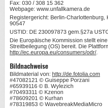
Fax: 030 / 308 15 362
Webpage: www.unfallkamera.de
Registergericht: Berlin-Charlottenburg
90547
USTID: DE 230097873 gem.§27a UST
Die Europäische Kommission stellt eine 
Streitbeilegung (OS) bereit. Die Plattfor
http://ec.europa.eu/consumers/odr/
.
Bildnachweise
Bildmaterial von:
http://de.fotolia.com
#47082121 © Guiseppe Porzani
#65939116 © B. Wylezich
#70493311 © Kzenon
#78609201 © Kurhan
#78319853 © WavebreakMediaMicro